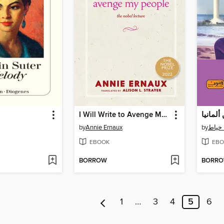
I Will Write to Avenge My People
by
Annie Ernaux
by
خياط
EBOOK
EBO
BORROW
BORR
1
…
3
4
5
6