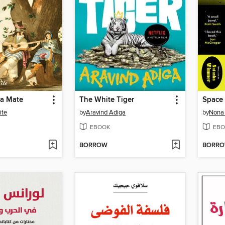
ba Mate
The White Tiger
Space 
ite
by
Aravind Adiga
by
Nona
EBOOK
EBO
BORROW
BORR