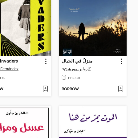
Invaders
منزلٌ في الجبال
 Fernández
by
كارولين مورهيد
OK
EBOOK
OW
BORROW