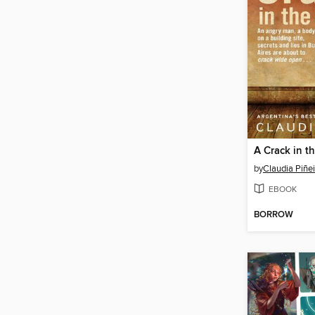
A Crack in t
by
Claudia Piñei
EBOOK
BORROW