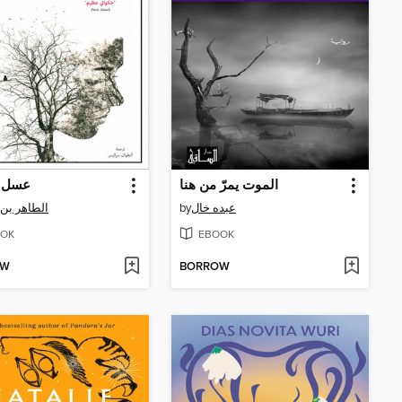
الموت يمرّ من هنا
عسل و
الطاهر بن 
by
عبده خال
OK
EBOOK
OW
BORROW