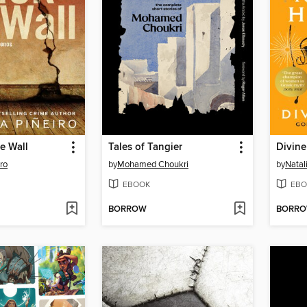
he Wall
Tales of Tangier
Divine
ro
by
Mohamed Choukri
by
Natal
EBOOK
EBO
BORROW
BORR