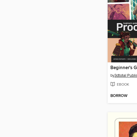
by
3dtotal Publi
EBOOK
BORROW