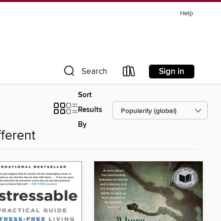
Help
Sign in
Search
Sort
Results
By
fferent