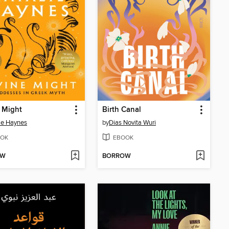
 Might
Birth Canal
ie Haynes
by
Dias Novita Wuri
OK
EBOOK
OW
BORROW