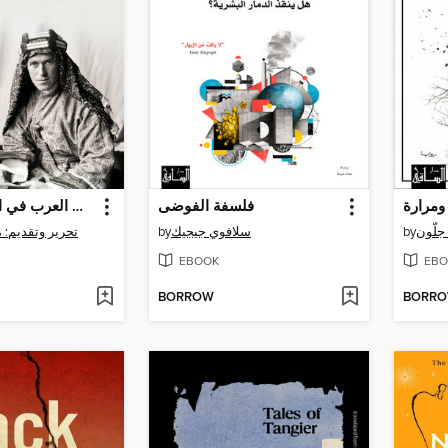
مرارة
فلسفة الفوضى
لورانس العرب في الحرب والسلم
تحرير وتقديم: 
by
سلافوي جيجيك
by
جلّون
EBOOK
EBO
BORROW
BORR