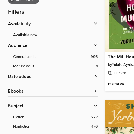
×
All ebooks
Filters
Availability
Available now
Audience
The Mill Ho
General adult
996
by
Yukito Ayatsu
Mature adult
4
EBOOK
Date added
BORROW
ebooks
Subject
Fiction
522
Nonfiction
476