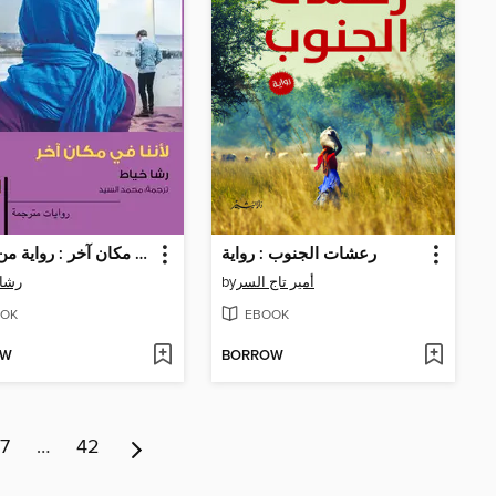
رعشات الجنوب : رواية
لأننا في مكان آخر : رواية من ألمانيا
رشا 
by
أمير تاج السر
OK
EBOOK
OW
BORROW
7
…
42