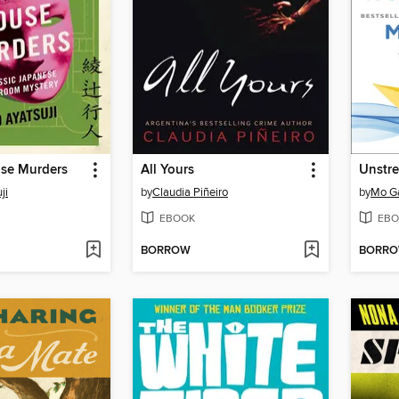
use Murders
All Yours
Unstre
ji
by
Claudia Piñeiro
by
Mo Ga
EBOOK
EBO
BORROW
BORR