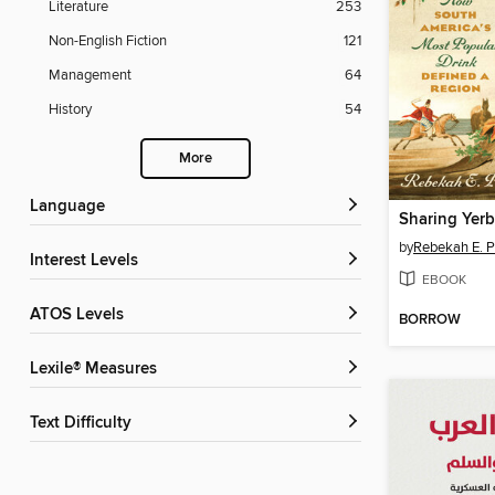
Literature
253
Non-English Fiction
121
Management
64
History
54
More
Language
Sharing Yer
by
Rebekah E. P
Interest Levels
EBOOK
ATOS Levels
BORROW
Lexile® Measures
Text Difficulty