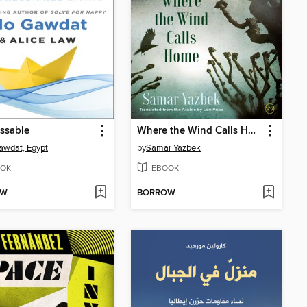
ssable
Where the Wind Calls Home
wdat, Egypt
by
Samar Yazbek
OK
EBOOK
OW
BORROW