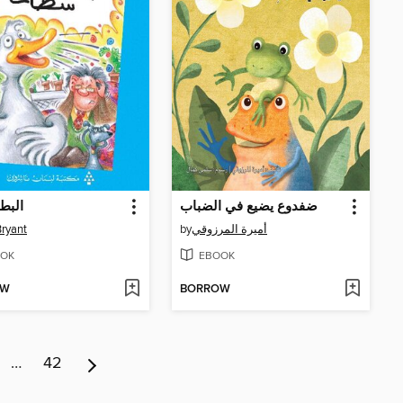
ضفدوع يضيع في الضباب
البط
ryant
by
أميرة المرزوقي
OK
EBOOK
OW
BORROW
…
42