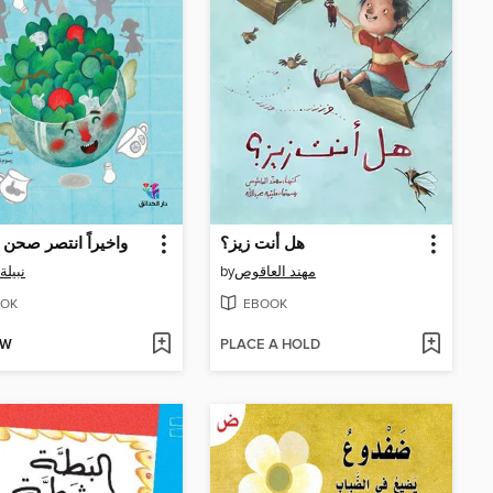
هل أنت زيز؟
واخيراً انتصر صحن 
نبيلة
by
مهند العاقوص
OK
EBOOK
OW
PLACE A HOLD