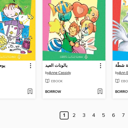
ة شطّة
بالونات العيد
يوم
by
Anne Cassidy
by
Ann B
EBOOK
EBO
BORROW
BORR
1
2
3
4
5
6
7