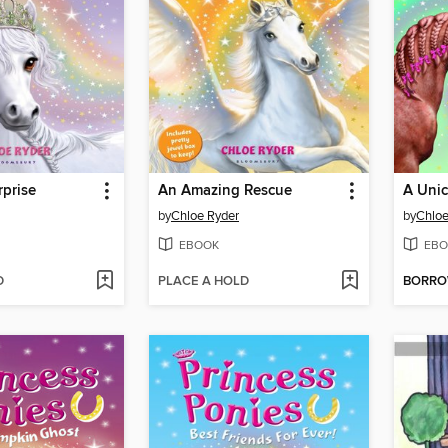
rprise
An Amazing Rescue
A Unic
by
Chloe Ryder
by
Chloe
EBOOK
EBO
D
PLACE A HOLD
BORR