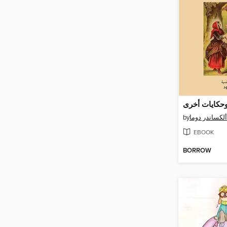
وحكايات أخرى
by
ألكساندر دوما
EBOOK
BORROW