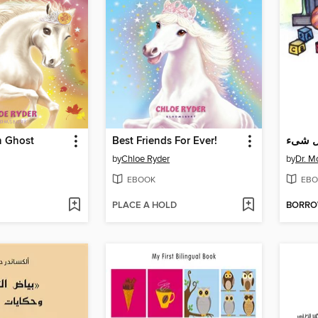
n Ghost
Best Friends For Ever!
 كل شىء
by
Chloe Ryder
by
Dr. M
EBOOK
EBO
PLACE A HOLD
BORR