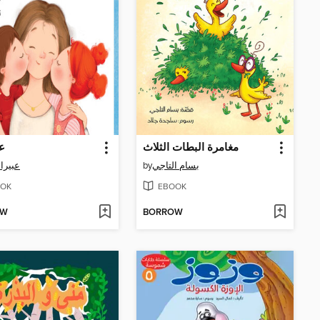
مغامرة البطات الثلاث
عي
عبيرا
by
بسام التاجي
OK
EBOOK
OW
BORROW