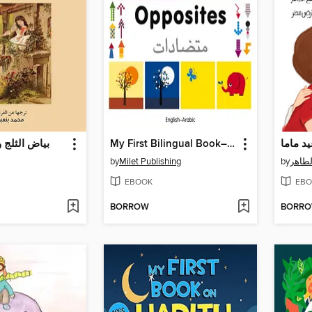
بياض الثلج 
My First Bilingual Book–Opposites (English–Arabic)
د ماما
by
Milet Publishing
by
لطاهر
EBOOK
EBO
BORROW
BORR