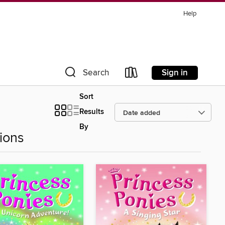
Help
Sign in
Search
Sort
Results
By
ions