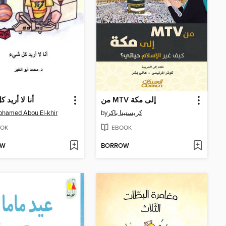
من MTV إلى مكة
أنا لا أريد
ohamed Abou El-khir
by
كريستينا باكر
OK
EBOOK
OW
BORROW