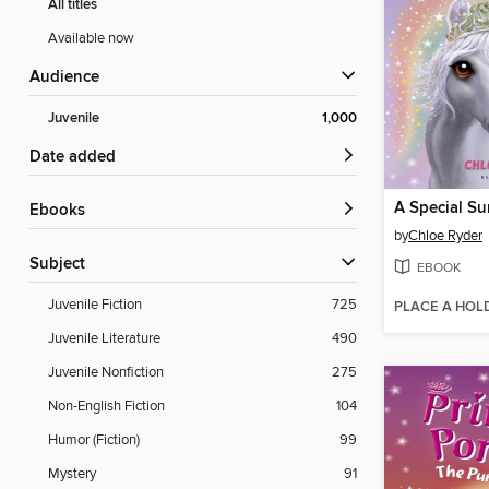
All titles
Available now
Audience
Juvenile
1,000
Date added
A Special Su
ebooks
by
Chloe Ryder
Subject
EBOOK
Juvenile Fiction
725
PLACE A HOL
Juvenile Literature
490
Juvenile Nonfiction
275
Non-English Fiction
104
Humor (Fiction)
99
Mystery
91