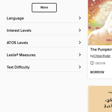
More
Language
Interest Levels
ATOS Levels
The Pumpki
Lexile® Measures
by
Chloe Ryder
EBOOK
Text Difficulty
BORROW