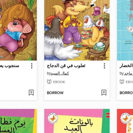
الخضار
ثعلوب في قن الدجاج
سنجوب يعر
by
كمال السيد
by
 ماجد
EBOOK
EBO
BORROW
BORR