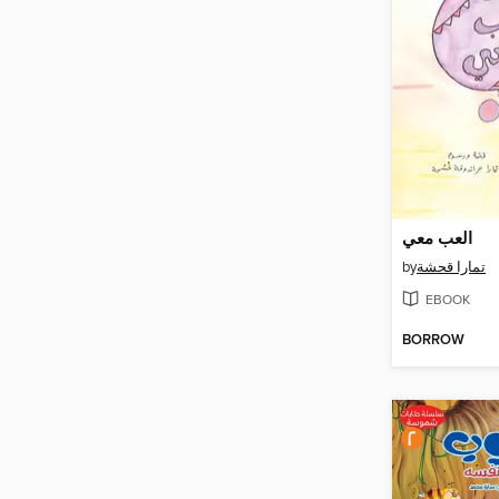
العب معي
by
تمارا قحشة
EBOOK
BORROW