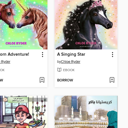
orn Adventure!
A Singing Star
 Ryder
by
Chloe Ryder
OK
EBOOK
OW
BORROW