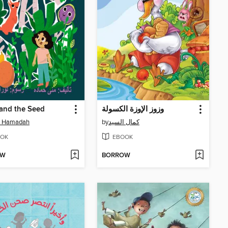
and the Seed
وزوز الإوزة الكسولة
 Hamadah
by
كمال السيد
OK
EBOOK
OW
BORROW