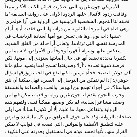
الأمريكي جون غرين، التي تصدّرت قوائم الكتب الأكثر مبيعاً
وفاقت ردود الأفعال عليها الردود الأولى على روايته السابقة 'ما
تخبئه لنا النجوم'. الشخصية الرئيسية في الرواية هي 'آزا هولمزي'
وهي فتاة في المرحلة الثانوية من دراستها، التي فقدت أباها أمام
عينيها ذات يوم، وها هي تعيش مع أمها أستاذة الرياضيات في
المدرسة نفسها التي ترتادها، وتعاني آزا حالة من القلق الشديد،
ينعكس عليها وسواساً قهرياً وخوفاً من الأمراض، لا سيما من
بكتيريا محددة تعتقد أنها في حال أصابتها ستؤدي إلى موتها. لكن
فرصة ذهبية تصادف 'آزا' وصديقتها تسمح لهما بتصيد مبلغ مائة
ألف دولار، لتصبحا فجأة ثريتين، لكنها تقع في الحب ويؤرقها سؤال
جوهري: 'إذا لم نتمكن من التوصل إلى اليقين، فهل يمكننا أن نثق
بحواسنا؟'. في أجواء تجمع بين الهوس والحب والصداقة والفلسفة
وحرب النجوم يقدم لنا جون غرين رواية واقعية يتمكن فيها من
وصف مشاعر إنسانية، لم يكن وصفها ممكناً قبله، ولتفهم هذه
الرواية وتتفاعل معها، ما عليك إلّا أن تكون إنساناً! في أولى
صفحات الرواية تؤكد على خوف المراهق من كل ما يقيده ويفرض
عليه لتطبيق الأنظمة والقوانين، التي تضعه في قوالب لا يمكن
الفرار منها، لأنها تجسد قوته في المستقبل وقدرته على التكييف