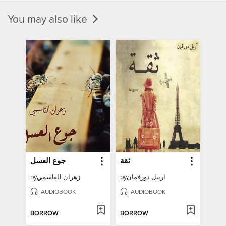
You may also like
ثقة
جوع العسل
اريیل دورفمان
by
زهران القاسمي
by
AUDIOBOOK
AUDIOBOOK
BORROW
BORROW